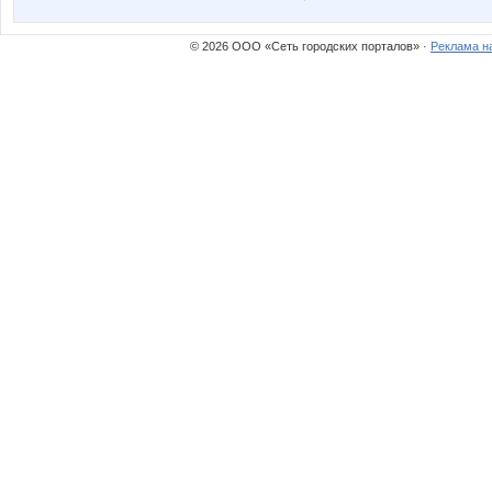
Люлянка
Ма
© 2026 ООО «Сеть городских порталов» ·
Реклама н
Улена
Весна2