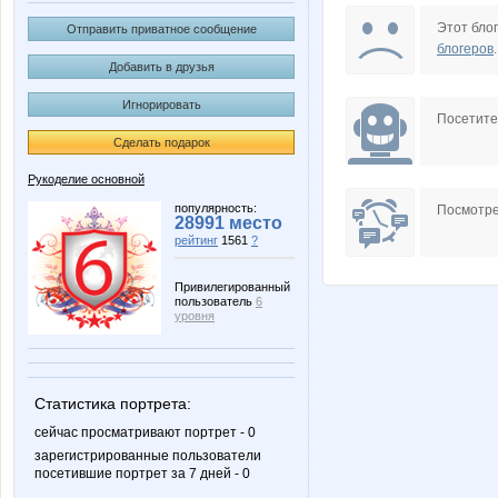
KissNet
Knita
Этот блог
Отправить приватное сообщение
блогеров
.
Добавить в друзья
Игнорировать
Natalya2907
Nice
Посетит
Сделать подарок
Рукоделие основной
Tupperwarenn
androle
популярность:
Посмотре
28991 место
рейтинг
1561
?
Привилегированный
пользователь
6
marmyrr
masham
уровня
Статистика портрета:
Ботаник-НН
Домашний
сейчас просматривают портрет - 0
зарегистрированные пользователи
посетившие портрет за 7 дней - 0